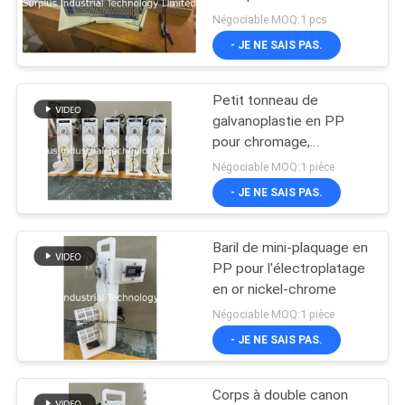
PTFE
Négociable MOQ:1 pcs
DEMANDEZ
- JE NE SAIS PAS.
UN DEVIS
6
Appareil de
Petit tonneau de
PLAN
galvanoplastie en PP
chauffage
DU
pour chromage,
nickelage et dorure
d'immersion de ptc
Négociable MOQ:1 pièce
SITE
- JE NE SAIS PAS.
PRIVACY
Baril de mini-plaquage en
29
POLICY
PP pour l'électroplatage
Appareil de
en or nickel-chrome
Négociable MOQ:1 pièce
chauffage
- JE NE SAIS PAS.
d'immersion d'acier
Corps à double canon