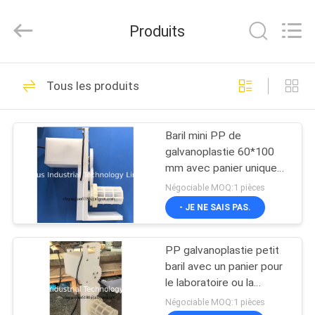
Surplus
Industrial
Technology
Produits
Limited.
All
Rights
Reserved.
À
51
Tous les produits
LA
Réservoirs de
MAISON
galvanoplastie
Baril mini PP de
galvanoplastie 60*100
PRODUITS
mm avec panier unique
pour petit réservoir de
Négociable MOQ:1 pièces
galvanoplastie
À
- JE NE SAIS PAS.
37
PROPOS
Baril de
PP galvanoplastie petit
DE
baril avec un panier pour
galvanoplastie
NOUS
le laboratoire ou la
production en petits lots
Négociable MOQ:1 pièces