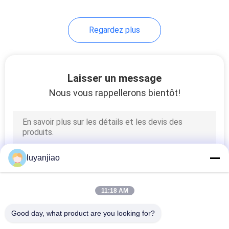
d'immersion pour le
nettoyage chimique
24
15.2x6
Regardez plus
Échangeurs de
chaleur
fluoropolymères
Laisser un message
Nous vous rappellerons bientôt!
11
Échangeur de
luyanjiao
chaleur à bobine
d'immersion
11:18 AM
métallique
Good day, what product are you looking for?