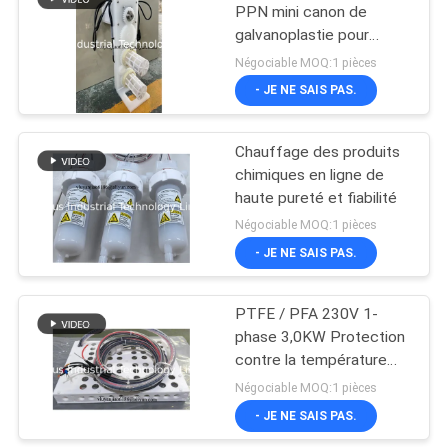
inoxydable
PPN mini canon de
galvanoplastie pour
12
réservoir de
Négociable MOQ:1 pièces
galvanoplastie
Appareil de
- JE NE SAIS PAS.
chauffage
Chauffage des produits
d'immersion
chimiques en ligne de
haute pureté et fiabilité
titanique
Négociable MOQ:1 pièces
- JE NE SAIS PAS.
7
Appareils de
PTFE / PFA 230V 1-
phase 3,0KW Protection
chauffage électrique
contre la température
au quartz
sur le type J chauffage
Négociable MOQ:1 pièces
de l'élément de
- JE NE SAIS PAS.
chauffage chauffage