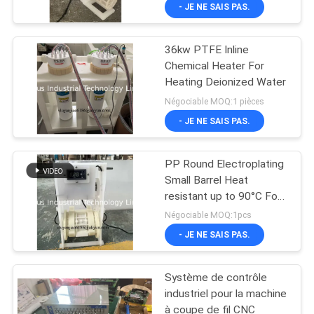
- JE NE SAIS PAS.
VISITE
DE
36kw PTFE Inline
L'USINE
16
Chemical Heater For
Heating Deionized Water
Appareil de
CONTRÔLE
Négociable MOQ:1 pièces
chauffage chimique
- JE NE SAIS PAS.
DE
intégré
LA
PP Round Electroplating
QUALITÉ
Small Barrel Heat
resistant up to 90°C For
78
Electroplating Equipment
Négociable MOQ:1pcs
NOUS
Appareil de
- JE NE SAIS PAS.
CONTACTER
chauffage
Système de contrôle
NOUVELLES
d'immersion de
industriel pour la machine
à coupe de fil CNC