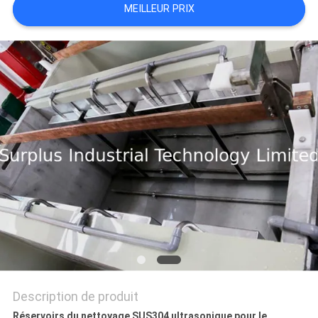
MEILLEUR PRIX
DEMANDEZ
UN DEVIS
PLAN
DU
SITE
PRIVACY
POLICY
Description de produit
Réservoirs du nettoyage SUS304 ultrasonique pour le