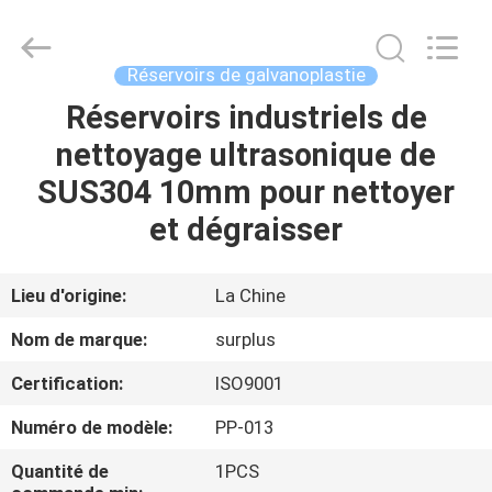
Surplus
Industrial
Technology
Limited.
All
Réservoirs de galvanoplastie
Rights
Reserved.
Réservoirs industriels de
À
nettoyage ultrasonique de
LA
SUS304 10mm pour nettoyer
MAISON
et dégraisser
PRODUITS
Lieu d'origine:
La Chine
À
Nom de marque:
surplus
PROPOS
Certification:
ISO9001
DE
Numéro de modèle:
PP-013
NOUS
Quantité de
1PCS