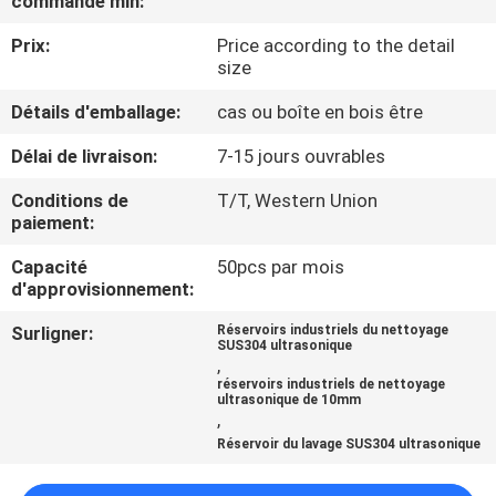
commande min:
VISITE
Prix:
Price according to the detail
DE
size
L'USINE
Détails d'emballage:
cas ou boîte en bois être
Délai de livraison:
7-15 jours ouvrables
CONTRÔLE
DE
Conditions de
T/T, Western Union
paiement:
LA
Capacité
50pcs par mois
QUALITÉ
d'approvisionnement:
Surligner:
Réservoirs industriels du nettoyage
NOUS
SUS304 ultrasonique
,
CONTACTER
réservoirs industriels de nettoyage
ultrasonique de 10mm
,
Réservoir du lavage SUS304 ultrasonique
NOUVELLES