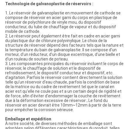
Technologie de galvanoplastie de réservoirs :
1. Le réservoir de galvanoplastie en mouvement de cathode se
compose de réservoir en acier garni du corps en plastique de
réservoir de polychlorure de vinyle mou, du dispositif
conducteur, du tube de chauffage de vapeur et du dispositif
mobile de cathode.
2. Le réservoir peut également être fait en cadre en acier garni
du plastique dur de chlorure polyvinylique. Le choix de la
structure de réservoir dépend des facteurs tels que la nature et
la température du bain de galvanoplastie. Il se compose d'un
moteur, d'un réducteur, d'un disque excentrique, d'une bielle et
d'un rouleau de soutien de poteau.
3. Les composantes principales du réservoir incluent le corps de
réservoir, le chauffage de solution et le dispositif de
refroidissement, le dispositif conducteur et dispositif, etc.
d'agitation. Parfois le réservoir contient directement la solution
telle qu'un réservoir d'eau chaude, parfois la condition de base
de la matrice ou du cadre de revêtement tel que le canal en
acier est qu'elle ne coule pas et a un certain degré de rigidité et
de force, afin d'éviter d'endommager la couche de revêtement
due à la déformation excessive de réservoir ; Le fond du
réservoir en acier devrait être 10mm~12mm à partir de la terre
pour empêcher la corrosion sérieuse.
Emballage et expédition
À notre société, de diverses méthodes de emballage sont
adoptées selon différentes caractéristiques du produit, telles