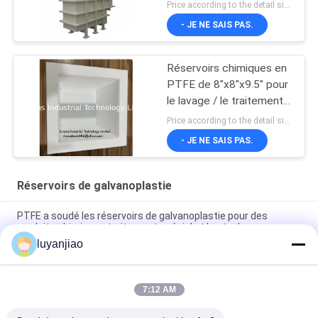
Price according to the detail size MOQ:1PCS
- JE NE SAIS PAS.
Réservoirs chimiques en
PTFE de 8"x8"x9.5" pour
le lavage / le traitement /
la gravure
Price according to the detail size MOQ:1 pièces
- JE NE SAIS PAS.
Réservoirs de galvanoplastie
PTFE a soudé les réservoirs de galvanoplastie pour des
produits chimiques traitement spécial et le stockage
luyanjiao
12mm recyclables pp le réservoir de nickelage pour le
stockage et le mélange des produits chimiques
7:12 AM
Bath de placage à l'or de l'utilisation 12mm pp de solution pour
la cellule électrolytique