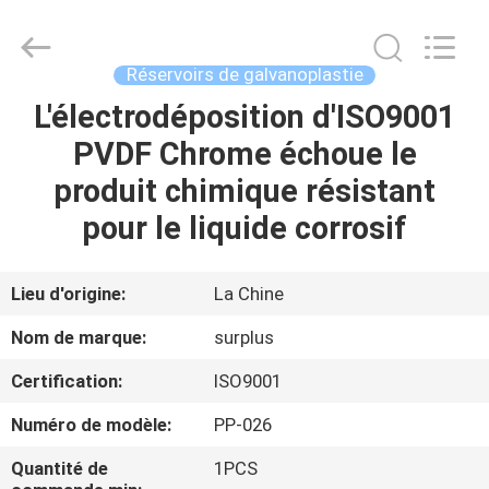
Surplus
Industrial
Technology
Limited.
All
Réservoirs de galvanoplastie
Rights
Reserved.
L'électrodéposition d'ISO9001
À
PVDF Chrome échoue le
LA
produit chimique résistant
MAISON
pour le liquide corrosif
PRODUITS
Lieu d'origine:
La Chine
À
Nom de marque:
surplus
PROPOS
Certification:
ISO9001
DE
Numéro de modèle:
PP-026
NOUS
Quantité de
1PCS