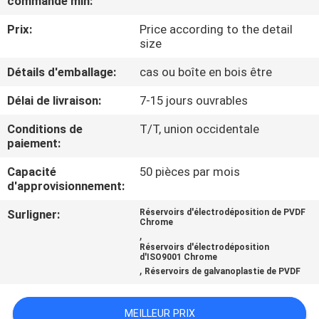
commande min:
VISITE
Prix:
Price according to the detail
DE
size
L'USINE
Détails d'emballage:
cas ou boîte en bois être
Délai de livraison:
7-15 jours ouvrables
CONTRÔLE
DE
Conditions de
T/T, union occidentale
paiement:
LA
Capacité
50 pièces par mois
QUALITÉ
d'approvisionnement:
Surligner:
Réservoirs d'électrodéposition de PVDF
NOUS
Chrome
,
CONTACTER
Réservoirs d'électrodéposition
d'ISO9001 Chrome
,
Réservoirs de galvanoplastie de PVDF
NOUVELLES
MEILLEUR PRIX