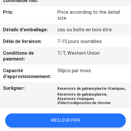
commande min:
VISITE
Prix:
Price according to the detail
DE
size
L'USINE
Détails d'emballage:
cas ou boîte en bois être
Délai de livraison:
7-15 jours ouvrables
CONTRÔLE
DE
Conditions de
T/T, Western Union
paiement:
LA
Capacité
50pcs par mois
QUALITÉ
d'approvisionnement:
Surligner:
,
Réservoirs de galvanoplastie titaniques
NOUS
,
Réservoirs de galvanoplastie
Réservoirs titaniques
CONTACTER
d'électrodéposition de chrome
NOUVELLES
MEILLEUR PRIX