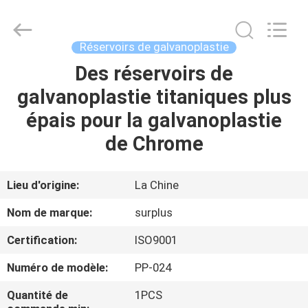
Surplus
Industrial
Technology
Limited.
All
Réservoirs de galvanoplastie
Rights
Reserved.
Des réservoirs de
À
galvanoplastie titaniques plus
LA
épais pour la galvanoplastie
MAISON
de Chrome
PRODUITS
Lieu d'origine:
La Chine
À
Nom de marque:
surplus
PROPOS
Certification:
ISO9001
DE
Numéro de modèle:
PP-024
NOUS
Quantité de
1PCS