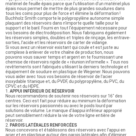
matériel de feuille épais parce que l'utilisation d'un matériel plus
épais nous permet de mettre de plus grandes soudures dans
tous les coins pour plus de force et élimine la déformation !
Buchholz Smith comporte le polypropylène autonome simple
plaquant des réservoirs dans n'importe quelle taille pour le
support et le baril. Fourni en tout l'équipement nécessaire pour
vos besoins de électrodéposition. Nous fabriquons également
les réservoirs simples, doubles et triples de rinçage, les entrave-
sorties, l'acide et les réservoirs de carter de vidange.
Si vous avez un réservoir existant qui coule et est juste au
complexe à enlever de votre chaîne de production, nous
pouvons vous sauver temps et argent en te fournissant une
chemise de réservoirs rigide de « réunion informelle ». Tous nos
revêtements sont fabriqués utilisant la derniers technologie et
équipement de soudure en plastique de Wegener. Nous pouvons
vous aider avec tous vos besoins de réservoir de l'acier
inoxydable titanique et, du PVDF, du polypropylène, du PVC, du
CPVC et du HDPE.
1.
APPUI INFÉRIEUR DE RÉSERVOIR
Nous recommandons de soutenir nos réservoirs sur 16" des
centres. Ceci est fait pour réduire au minimum la déformation
sur les réservoirs passionnés ou avec le poids lourd par
solutions de volume. Le manque d'àappui inférieur approprié
peut sensiblement réduire la vie de votre ligne entière de
réservoir.
2.
PAROIS LATÉRALES RENFORCÉES
Nous concevons et établissons des réservoirs avec l'appui en
acier et en plastique autour des parois latérales afin d'éliminer