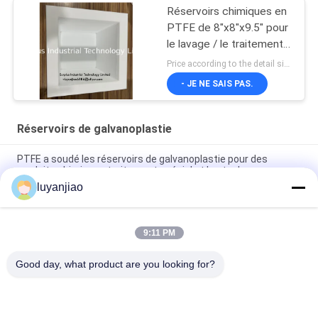
Réservoirs chimiques en
PTFE de 8"x8"x9.5" pour
le lavage / le traitement /
la gravure
Price according to the detail size MOQ:1 pièces
- JE NE SAIS PAS.
Réservoirs de galvanoplastie
PTFE a soudé les réservoirs de galvanoplastie pour des
produits chimiques traitement spécial et le stockage
luyanjiao
12mm recyclables pp le réservoir de nickelage pour le
stockage et le mélange des produits chimiques
9:11 PM
Bath de placage à l'or de l'utilisation 12mm pp de solution pour
la cellule électrolytique
Good day, what product are you looking for?
Catégories populaires
Tous