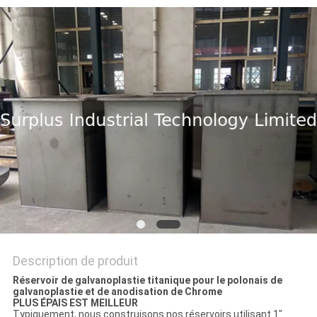
DEMANDEZ
UN DEVIS
PLAN
DU
SITE
PRIVACY
POLICY
Description de produit
Réservoir de galvanoplastie titanique pour le polonais de
galvanoplastie et de anodisation de Chrome
PLUS ÉPAIS EST MEILLEUR
Typiquement, nous construisons nos réservoirs utilisant 1"