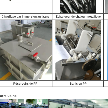
Chauffage par immersion au titane
Échangeur de chaleur métallique
Réservoirs de PP
Barils en PP
otre usine