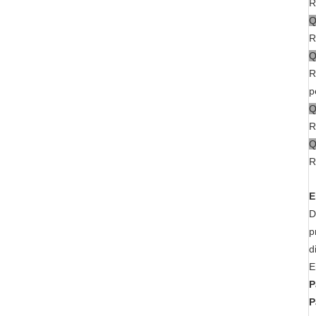
R
Q
R
Q
R
p
Q
R
Q
R
E
D
p
d
E
P
P