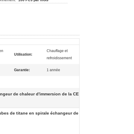
ionnement:
100 PCs par mois
en
Chauffage et
Utilisation:
refroidissement
Garantie:
1 année
ngeur de chaleur d'immersion de la CE
ubes de titane en spirale échangeur de