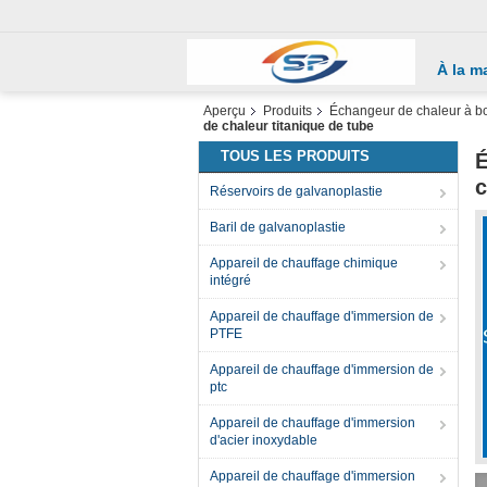
À la m
Aperçu
Produits
Échangeur de chaleur à bo
de chaleur titanique de tube
TOUS LES PRODUITS
É
c
Réservoirs de galvanoplastie
Baril de galvanoplastie
Appareil de chauffage chimique
intégré
Appareil de chauffage d'immersion de
PTFE
Appareil de chauffage d'immersion de
ptc
Appareil de chauffage d'immersion
d'acier inoxydable
Appareil de chauffage d'immersion