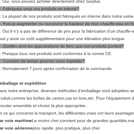
: Oui, vous pouvez acheter directement chez Surplus.
: Fabriquez-vous vos produits en interne?
: La plupart de nos produits sont fabriqués en interne dans notre usine
: Puis-je augmenter ou raccourcir la hauteur de mon chauffe-eau en f
: Oui.Il n'y a pas de différence de prix pour la fabrication d'un chauff
eut y avoir un coût supplémentaire pour une élévation plus longue.
: Quelles sont les approbations de tiers que vos produits portent?
: Presque tous nos produits sont conformes à la norme CE.
: Combien de temps pourrez-vous expédier?
: Normalement 7 jours après confirmation de la commande.
mballage et expédition
ans notre entreprise, diverses méthodes d'emballage sont adoptées selo
roduit,comme les boîtes de carton,cas en bois,etc. Pour l'équipement d
iscuter ensemble et choisir la plus appropriée..
n ce qui concerne le transport, les différentes voies ont leurs avantage
ar voie maritime
Le moins cher,convient pour de grandes quantités,ma
ar voie aérienne
plus rapide, plus pratique, plus cher