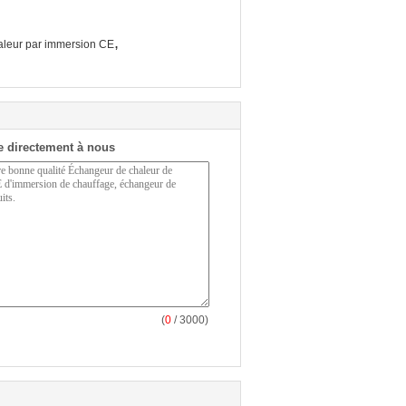
,
leur par immersion CE
 directement à nous
(
0
/ 3000)