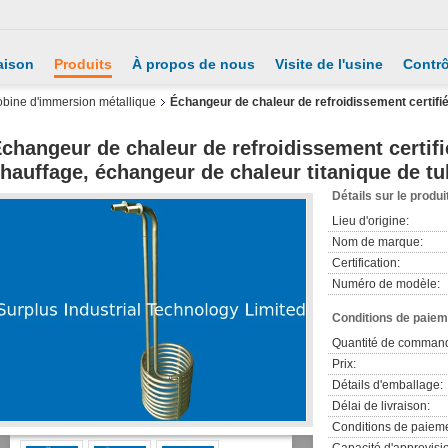
aison
Produits
À propos de nous
Visite de l'usine
Contrô
bine d'immersion métallique
Échangeur de chaleur de refroidissement certif
changeur de chaleur de refroidissement certif
hauffage, échangeur de chaleur titanique de t
Détails sur le produi
Lieu d'origine:
Nom de marque:
Certification:
Numéro de modèle:
Conditions de paieme
Quantité de comman
Prix:
Détails d'emballage:
Délai de livraison:
Conditions de paieme