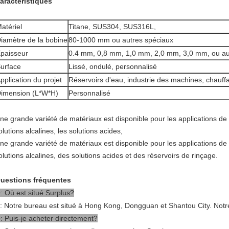
aractéristiques
atériel
Titane, SUS304, SUS316L,
iamètre de la bobine
80-1000 mm ou autres spéciaux
paisseur
0.4 mm, 0,8 mm, 1,0 mm, 2,0 mm, 3,0 mm, ou aut
urface
Lissé, ondulé, personnalisé
pplication du projet
Réservoirs d'eau, industrie des machines, chauff
imension (L*W*H)
Personnalisé
ne grande variété de matériaux est disponible pour les applications de
olutions alcalines, les solutions acides,
ne grande variété de matériaux est disponible pour les applications de
olutions alcalines, des solutions acides et des réservoirs de rinçage.
uestions fréquentes
: Où est situé Surplus?
: Notre bureau est situé à Hong Kong, Dongguan et Shantou City. Notr
: Puis-je acheter directement?