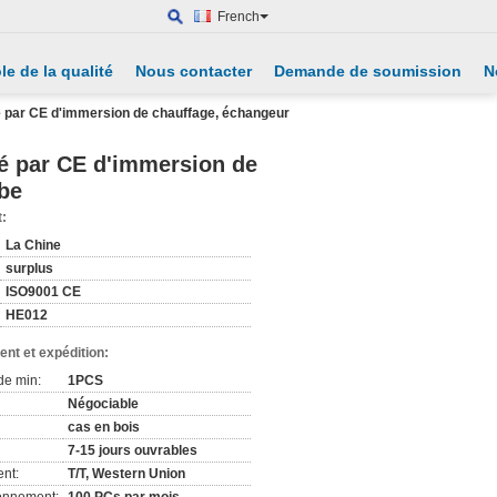
French
le de la qualité
Nous contacter
Demande de soumission
N
ié par CE d'immersion de chauffage, échangeur
ié par CE d'immersion de
ube
t:
La Chine
surplus
ISO9001 CE
HE012
nt et expédition:
de min:
1PCS
Négociable
cas en bois
7-15 jours ouvrables
nt:
T/T, Western Union