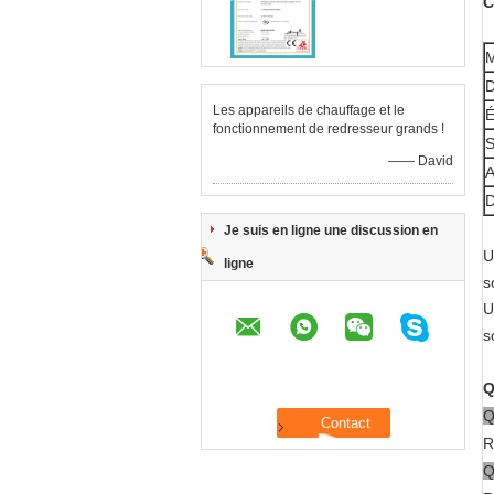
C
M
D
Les appareils de chauffage et le
É
fonctionnement de redresseur grands !
S
—— David
A
D
Je suis en ligne une discussion en
U
ligne
s
U
s
Q
Q
R
Q