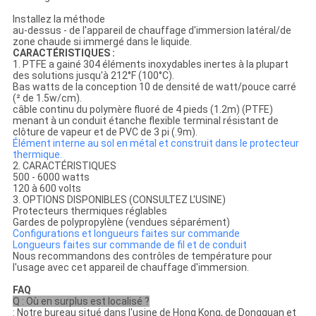
Installez la méthode
au-dessus - de l'appareil de chauffage d'immersion latéral/de
zone chaude si immergé dans le liquide.
CARACTÉRISTIQUES :
1. PTFE a gainé 304 éléments inoxydables inertes à la plupart
des solutions jusqu'à 212°F (100°C).
Bas watts de la conception 10 de densité de watt/pouce carré
(² de 1.5w/cm).
câble continu du polymère fluoré de 4 pieds (1.2m) (PTFE)
menant à un conduit étanche flexible terminal résistant de
clôture de vapeur et de PVC de 3 pi (.9m).
Élément interne au sol en métal et construit dans le protecteur
thermique.
2. CARACTÉRISTIQUES
500 - 6000 watts
120 à 600 volts
3. OPTIONS DISPONIBLES (CONSULTEZ L'USINE)
Protecteurs thermiques réglables
Gardes de polypropylène (vendues séparément)
Configurations et longueurs faites sur commande
Longueurs faites sur commande de fil et de conduit
Nous recommandons des contrôles de température pour
l'usage avec cet appareil de chauffage d'immersion.
FAQ
Q : Où en surplus est localisé ?
: Notre bureau situé dans l'usine de Hong Kong, de Dongguan et