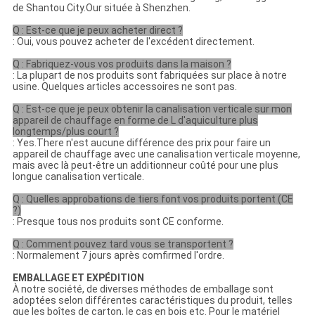
de Shantou City.Our située à Shenzhen.
Q : Est-ce que je peux acheter direct ?
: Oui, vous pouvez acheter de l'excédent directement.
Q : Fabriquez-vous vos produits dans la maison ?
: La plupart de nos produits sont fabriquées sur place à notre
usine. Quelques articles accessoires ne sont pas.
Q : Est-ce que je peux obtenir la canalisation verticale sur mon
appareil de chauffage en forme de L d'aquiculture plus
longtemps/plus court ?
: Yes.There n'est aucune différence des prix pour faire un
appareil de chauffage avec une canalisation verticale moyenne,
mais avec là peut-être un additionneur coûté pour une plus
longue canalisation verticale.
Q : Quelles approbations de tiers font vos produits portent (CE
?)
: Presque tous nos produits sont CE conforme.
Q : Comment pouvez tard vous se transportent ?
: Normalement 7 jours après comfirmed l'ordre.
EMBALLAGE ET EXPÉDITION
À notre société, de diverses méthodes de emballage sont
adoptées selon différentes caractéristiques du produit, telles
que les boîtes de carton, le cas en bois etc. Pour le matériel