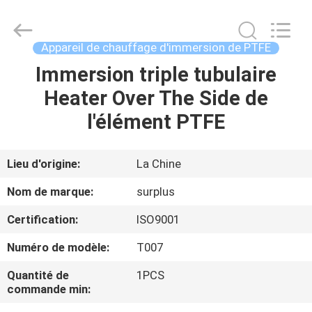
Surplus
Industrial
Technology
Limited.
All
Appareil de chauffage d'immersion de PTFE
Rights
Reserved.
Immersion triple tubulaire
À
Heater Over The Side de
LA
l'élément PTFE
MAISON
PRODUITS
Lieu d'origine:
La Chine
Nom de marque:
surplus
À
Certification:
ISO9001
PROPOS
Numéro de modèle:
T007
DE
Quantité de
1PCS
NOUS
commande min: