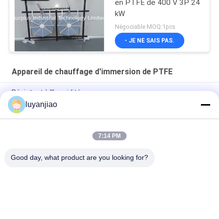
en PTFE de 400 V 3P 24
kW
Négociable MOQ:1pcs
- JE NE SAIS PAS.
Appareil de chauffage d'immersion de PTFE
Résistant à l'humidité
luyanjiao
230V monophasé immersion Heater With PT100 de 1.5KW
190x190x40mm PFA/PTFE
7:14 PM
Six chauffe-eau électriques d'immersion de polymère fluoré
d'élément Pour le semi-conducteur
Good day, what product are you looking for?
Catégories populaires
Tous
Réservoirs De 
Baril De 
Galvanoplastie
Galvanoplastie