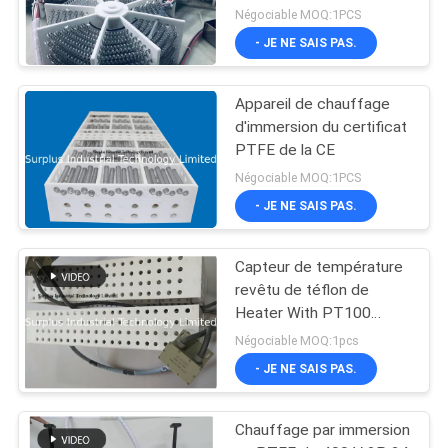
Négociable MOQ:1PCS
- JE NE SAIS PAS.
Appareil de chauffage
d'immersion du certificat
PTFE de la CE
Négociable MOQ:1PCS
- JE NE SAIS PAS.
Capteur de température
revêtu de téflon de
Heater With PT100
d'immersion de PTFE
Négociable MOQ:1pcs
- JE NE SAIS PAS.
Chauffage par immersion