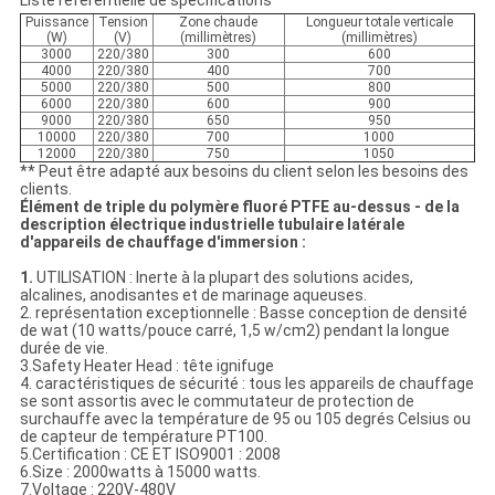
Liste référentielle de spécifications
Puissance
Tension
Zone chaude
Longueur totale verticale
(W)
(V)
(millimètres)
(millimètres)
3000
220/380
300
600
4000
220/380
400
700
5000
220/380
500
800
6000
220/380
600
900
9000
220/380
650
950
10000
220/380
700
1000
12000
220/380
750
1050
** Peut être adapté aux besoins du client selon les besoins des
clients.
Élément de triple du polymère fluoré PTFE au-dessus - de la
description électrique industrielle tubulaire latérale
d'appareils de chauffage d'immersion :
1.
UTILISATION : Inerte à la plupart des solutions acides,
alcalines, anodisantes et de marinage aqueuses.
2. représentation exceptionnelle : Basse conception de densité
de wat (10 watts/pouce carré, 1,5 w/cm2) pendant la longue
durée de vie.
3.Safety Heater Head : tête ignifuge
4. caractéristiques de sécurité : tous les appareils de chauffage
se sont assortis avec le commutateur de protection de
surchauffe avec la température de 95 ou 105 degrés Celsius ou
de capteur de température PT100.
5.Certification : CE ET ISO9001 : 2008
6.Size : 2000watts à 15000 watts.
7.Voltage : 220V-480V