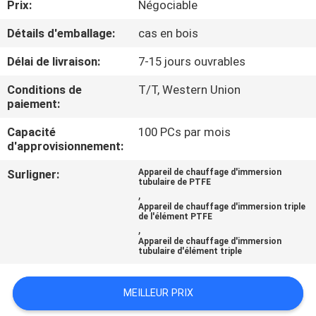
Prix:
Négociable
VISITE
DE
Détails d'emballage:
cas en bois
L'USINE
Délai de livraison:
7-15 jours ouvrables
Conditions de
T/T, Western Union
CONTRÔLE
paiement:
DE
Capacité
100 PCs par mois
d'approvisionnement:
LA
QUALITÉ
Surligner:
Appareil de chauffage d'immersion
tubulaire de PTFE
,
Appareil de chauffage d'immersion triple
de l'élément PTFE
NOUS
,
CONTACTER
Appareil de chauffage d'immersion
tubulaire d'élément triple
NOUVELLES
MEILLEUR PRIX