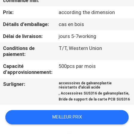
commande min:
VISITE
Prix:
according the dimension
DE
L'USINE
Détails d'emballage:
cas en bois
Délai de livraison:
jours 5-7working
CONTRÔLE
Conditions de
T/T, Western Union
DE
paiement:
LA
Capacité
500pcs par mois
d'approvisionnement:
QUALITÉ
Surligner:
accessoires de galvanoplastie
résistants d'alcali acide
,
,
NOUS
Accessoires SUS316 de galvanoplastie
Bride de support de la carte PCB SUS316
CONTACTER
MEILLEUR PRIX
NOUVELLES