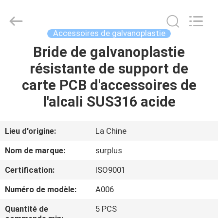
Surplus
Industrial
Technology
Limited.
All
Accessoires de galvanoplastie
Rights
Reserved.
Bride de galvanoplastie
À
résistante de support de
LA
carte PCB d'accessoires de
MAISON
l'alcali SUS316 acide
PRODUITS
Lieu d'origine:
La Chine
À
Nom de marque:
surplus
PROPOS
Certification:
ISO9001
DE
Numéro de modèle:
A006
NOUS
Quantité de
5 PCS