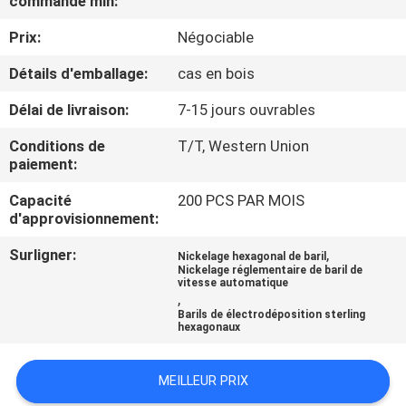
commande min:
VISITE
Prix:
Négociable
DE
L'USINE
Détails d'emballage:
cas en bois
Délai de livraison:
7-15 jours ouvrables
CONTRÔLE
Conditions de
T/T, Western Union
DE
paiement:
LA
Capacité
200 PCS PAR MOIS
d'approvisionnement:
QUALITÉ
Surligner:
,
Nickelage hexagonal de baril
Nickelage réglementaire de baril de
NOUS
vitesse automatique
,
CONTACTER
Barils de électrodéposition sterling
hexagonaux
NOUVELLES
MEILLEUR PRIX