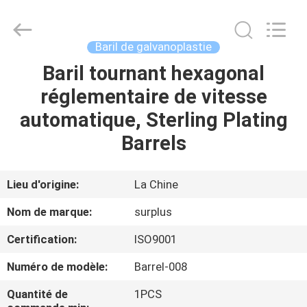
Surplus
Industrial
Technology
Limited.
All
Baril de galvanoplastie
Rights
Reserved.
Baril tournant hexagonal
À
réglementaire de vitesse
LA
automatique, Sterling Plating
MAISON
Barrels
PRODUITS
Lieu d'origine:
La Chine
À
Nom de marque:
surplus
PROPOS
Certification:
ISO9001
DE
Numéro de modèle:
Barrel-008
NOUS
Quantité de
1PCS