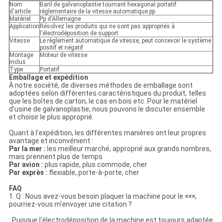
Nom
Baril de galvanoplastie tournant hexagonal portatif
d'article
réglementaire de la vitesse automatique pp
Matériel
Pp d'Allemagne
Application
Résolvez les produits qui ne sont pas appropriés à
l'électrodéposition de support
Vitesse
Le règlement automatique de vitesse, peut concevoir le système
positif et négatif
Montage
Moteur de vitesse
inclus
Type
Portatif
Emballage et expédition
À notre société, de diverses méthodes de emballage sont
adoptées selon différentes caractéristiques du produit, telles
que les boîtes de carton, le cas en bois etc. Pour le matériel
d'usine de galvanoplastie, nous pouvons le discuter ensemble
et choisir le plus approprié.
Quant à l'expédition, les différentes manières ont leur propres
avantage et inconvénient :
Par la mer :
les meilleur marché, approprié aux grands nombres,
mais prennent plus de temps
Par avion :
plus rapide, plus commode, cher
Par exprès :
flexiable, porte-à-porte, cher
FAQ
1. Q : Nous avez-vous besoin plaquer la machine pour le ×××,
pourriez-vous m'envoyer une citation ?
: Puisque l'électrodéposition de la machine est toujours adaptée