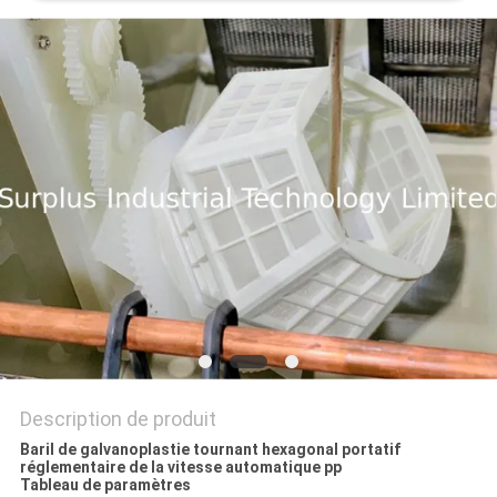
DEMANDEZ
UN DEVIS
PLAN
DU
SITE
PRIVACY
POLICY
Description de produit
Baril de galvanoplastie tournant hexagonal portatif
réglementaire de la vitesse automatique pp
Tableau de paramètres