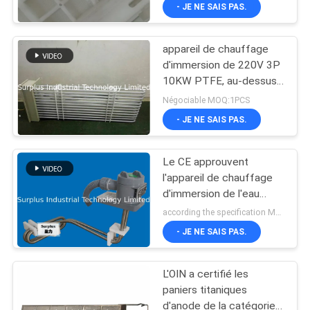
Chrome
- JE NE SAIS PAS.
VISITE
DE
appareil de chauffage
L'USINE
16
d'immersion de 220V 3P
10KW PTFE, au-dessus
Appareil de
de l'appareil de
CONTRÔLE
Négociable MOQ:1PCS
chauffage chimique
chauffage d'immersion
- JE NE SAIS PAS.
DE
latéral
intégré
LA
Le CE approuvent
QUALITÉ
l'appareil de chauffage
d'immersion de l'eau
79
SUS304 chaude,
according the specification MOQ:1PCS
NOUS
système d'eau chaude
Appareil de
- JE NE SAIS PAS.
CONTACTER
industriel
chauffage
L'OIN a certifié les
NOUVELLES
d'immersion de
paniers titaniques
d'anode de la catégorie 1