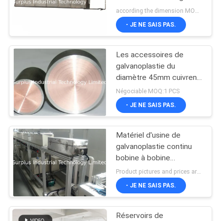
PTFE
pour le traitement de
according the dimension MOQ:1PCS
DEMANDEZ
l'eau
- JE NE SAIS PAS.
UN DEVIS
6
Appareil de
Les accessoires de
PLAN
galvanoplastie du
chauffage
DU
diamètre 45mm cuivrent
la conductivité élevée de
d'immersion de ptc
Négociable MOQ:1 PCS
SITE
barre ronde
- JE NE SAIS PAS.
PRIVACY
Matériel d'usine de
29
POLICY
galvanoplastie continu
Appareil de
bobine à bobine
automatique
Product pictures and prices are for reference only, and the unit price needs to be customized according to the customer's product quantity, specifications, functions, configuration, size, and performance. MOQ:1
chauffage
- JE NE SAIS PAS.
d'immersion d'acier
Réservoirs de