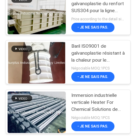
inoxydable
galvanoplastie du renfort
SUS304 pour la ligne
12
d'équipement
Price according to the detail size MOQ:1PCS
d'oxydation
Appareil de
- JE NE SAIS PAS.
chauffage
Baril ISO9001 de
d'immersion
galvanoplastie résistant à
la chaleur pour le
titanique
nickelage de cuivre
Négociable MOQ:1PCS
- JE NE SAIS PAS.
7
Appareils de
Immersion industrielle
verticale Heater For
chauffage électrique
Chemical Solutions de
au quartz
Multitubes
Négociable MOQ:1PCS
- JE NE SAIS PAS.