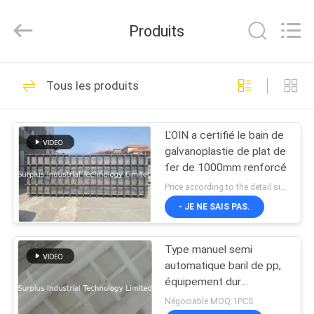
Surplus
Industrial
Technology
Produits
Limited.
All
Rights
Reserved.
À
52
Tous les produits
LA
Réservoirs de
MAISON
galvanoplastie
L'OIN a certifié le bain de
galvanoplastie de plat de
PRODUITS
fer de 1000mm renforcé
Price according to the detail size MOQ:1PCS
À
- JE NE SAIS PAS.
37
PROPOS
Baril de
Type manuel semi
DE
automatique baril de pp,
galvanoplastie
NOUS
équipement dur
d'électrodéposition de
Négociable MOQ:1PCS