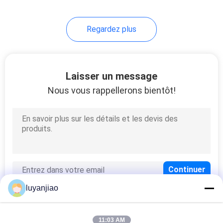
24
Regardez plus
Échangeurs de
chaleur
fluoropolymères
Laisser un message
Nous vous rappellerons bientôt!
11
Échangeur de
chaleur à bobine
d'immersion
luyanjiao
métallique
11:03 AM