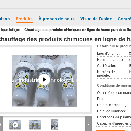
aison
Produits
À propos de nous
Visite de l'usine
Contrô
mique intégré
Chauffage des produits chimiques en ligne de haute pureté et fiab
hauffage des produits chimiques en ligne de hau
Détails sur le produi
Lieu d'origine:
C
Nom de marque:
s
Certification:
I
Numéro de
I
modèle:
Conditions de paieme
Quantité de comman
Prix:
Détails d'emballage:
Délai de livraison:
Conditions de paieme
Capacité d'approvis