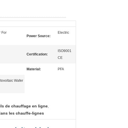
r For
Electric
Power Source:
ISO9001
Certification:
CE
Material:
PFA
tovoltaic Wafer
ls de chauffage en ligne
,
ans les chauffe-lignes