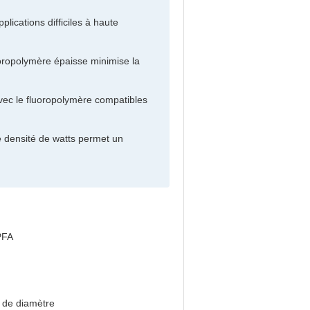
ications difficiles à haute
oropolymère épaisse minimise la
vec le fluoropolymère compatibles
e densité de watts permet un
PFA
 de diamètre