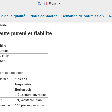
French
le de la qualité
Nous contacter
Demande de soumission
N
ilité
te pureté et fiabilité
t:
hine
urplus
SO9001
H-10
nt et expédition:
de min:
1 pièces
Négociable
Étui en bois
7 à 15 jours ouvrables
nt:
T/T, Western Union
ionnement:
100 pièces par mois